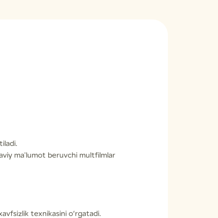
iladi.
yaviy ma'lumot beruvchi multfilmlar
xavfsizlik texnikasini o‘rgatadi.