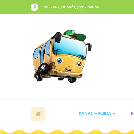
г.Ташкент, Мирабадский район
KANAL HAQIDA
B