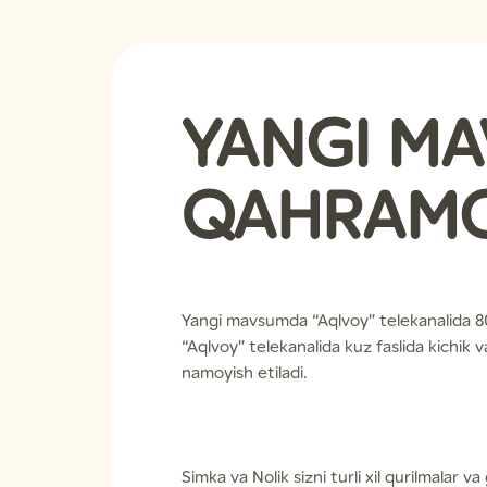
YANGI MA
QAHRAMO
Yangi mavsumda “Aqlvoy” telekanalida 80 
“Aqlvoy” telekanalida kuz faslida kichik
namoyish etiladi.
Simka va Nolik sizni turli xil qurilmalar va