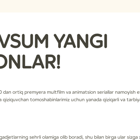
VSUM YANGI
NLAR!
dan ortiq premyera multfilm va animatsion seriallar namoyish et
 va qiziquvchan tomoshabinlarimiz uchun yanada qiziqarli va tarbi
 gadjetlarning sehrli olamiga olib boradi, shu bilan birga ular sizga 