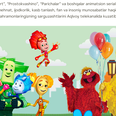
”, “Prostokvashino”, “Parichalar” va boshqalar animatsion serial 
ehnat, ijodkorlik, kasb tanlash, fan va insoniy munosabatlar haqi
qahramonlaringizning sarguzashtlarini Aqlvoy telekanalida kuzati