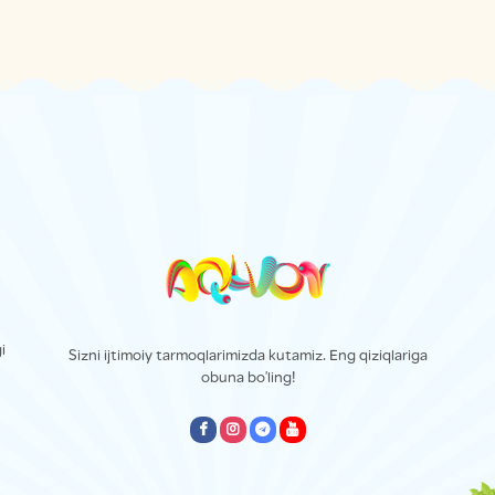
i
Sizni ijtimoiy tarmoqlarimizda kutamiz. Eng qiziqlariga
obuna bo'ling!
empty
empty
empty
empty