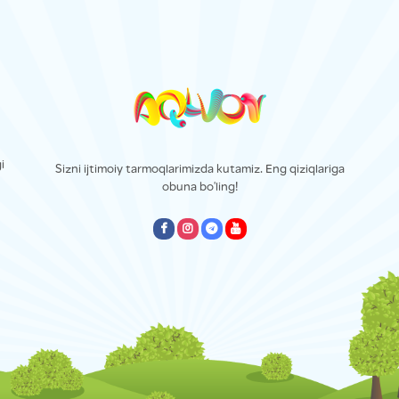
i
Sizni ijtimoiy tarmoqlarimizda kutamiz. Eng qiziqlariga
obuna bo'ling!
empty
empty
empty
empty