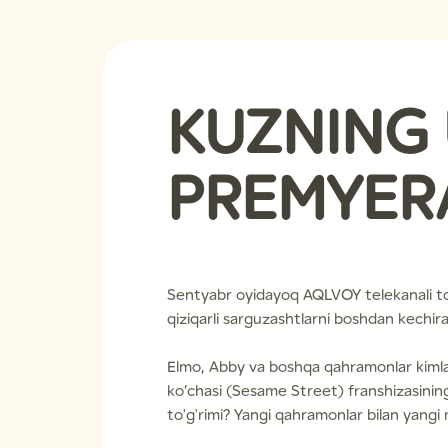
KUZNING
PREMYERA
Sentyabr oyidayoq AQLVOY telekanali tomo
qiziqarli sarguzashtlarni boshdan kechir
Elmo, Abby va boshqa qahramonlar kimla
ko’chasi (Sesame Street) franshizasinin
to'g'rimi? Yangi qahramonlar bilan yang