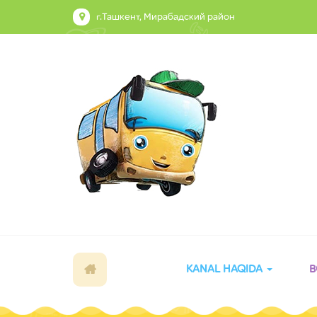
г.Ташкент, Мирабадский район
KANAL HAQIDA
B