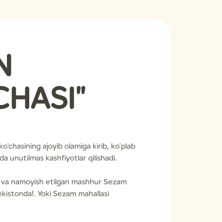
N
CHASI"
'chasining ajoyib olamiga kirib, ko'plab
a unutilmas kashfiyotlar qilishadi.
an va namoyish etilgan mashhur Sezam
ekistonda!. Yoki Sezam mahallasi