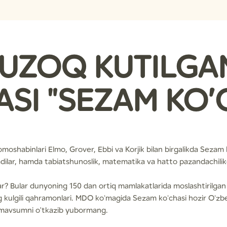
 UZOQ KUTILGA
SI "SEZAM KO’
shabinlari Elmo, Grover, Ebbi va Korjik bilan birgalikda Sezam ko
adilar, hamda tabiatshunoslik, matematika va hatto pazandachilikd
r? Bular dunyoning 150 dan ortiq mamlakatlarida moslashtirilg
g kulgili qahramonlari. MDO koʻmagida Sezam koʻchasi hozir Oʻzb
i mavsumni o'tkazib yubormang.