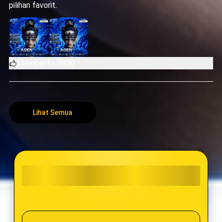
pilihan favorit.
Membantu (888)
Lihat Semua
FAQ AGENHOKI