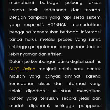
memahami berbagai peluang akses
secara lebih sederhana dan terarah.
Dengan tampilan yang rapi serta sistem
yang responsif, AGENHOKI memudahkan
pengguna menemukan berbagai informasi
tanpa harus melalui proses yang rumit,
sehingga pengalaman penggunaan terasa
lebih nyaman dan efisien.
Dalam perkembangan dunia digital saat ini,
SLOT Online
menjadi salah satu bentuk
hiburan yang banyak diminati karena
kemudahan akses dan informasi yang
selalu diperbarui. AGENHOKI menyajikan
konten yang tersusun secara jelas dan
mudah dipahami, sehingga pengguna