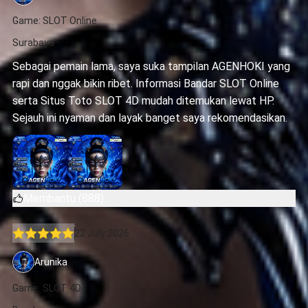
Game: SLOT Online
Surabaya
Sebagai pemain lama, saya suka tampilan AGENHOKI yang
rapi dan nggak bikin ribet. Informasi Bandar SLOT Online
serta Situs Toto SLOT 4D mudah ditemukan lewat HP.
Sejauh ini nyaman dan layak banget saya rekomendasikan.
Membantu (888)
22 July 2026
Arunika
Game: SLOT 4D