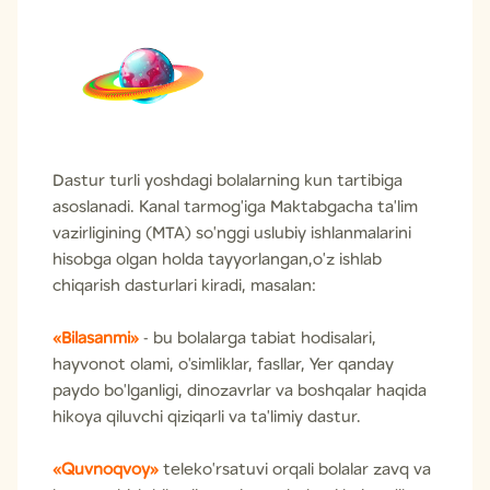
Dastur turli yoshdagi bolalarning kun tartibiga
asoslanadi. Kanal tarmog'iga Maktabgacha ta'lim
vazirligining (MTA) so'nggi uslubiy ishlanmalarini
hisobga olgan holda tayyorlangan,o'z ishlab
chiqarish dasturlari kiradi, masalan:
«Bilasanmi»
- bu bolalarga tabiat hodisalari,
hayvonot olami, o'simliklar, fasllar, Yer qanday
paydo bo'lganligi, dinozavrlar va boshqalar haqida
hikoya qiluvchi qiziqarli va ta'limiy dastur.
«Quvnoqvoy»
teleko'rsatuvi orqali bolalar zavq va