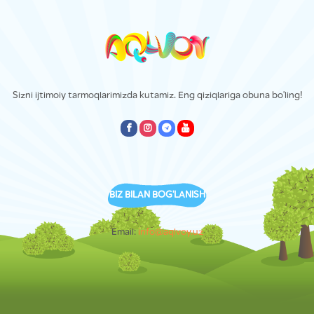
Sizni ijtimoiy tarmoqlarimizda kutamiz. Eng qiziqlariga obuna bo'ling!
empty
empty
empty
empty
BIZ BILAN BOG'LANISH
Email:
info@aqlvoy.uz