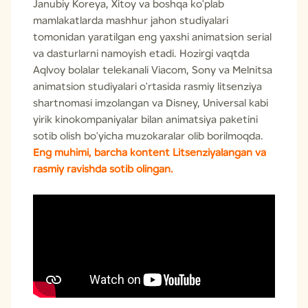
Janubiy Koreya, Xitoy va boshqa ko'plab
mamlakatlarda mashhur jahon studiyalari
tomonidan yaratilgan eng yaxshi animatsion serial
va dasturlarni namoyish etadi. Hozirgi vaqtda
Aqlvoy bolalar telekanali Viacom, Sony va Melnitsa
animatsion studiyalari o'rtasida rasmiy litsenziya
shartnomasi imzolangan va Disney, Universal kabi
yirik kinokompaniyalar bilan animatsiya paketini
sotib olish bo'yicha muzokaralar olib borilmoqda.
Eng muhimi, barcha kontent Litsenziyalangan va
rasmiy ravishda sotib olingan.