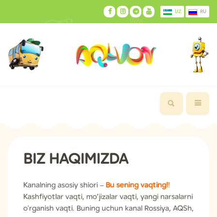
UZ
RU
BIZ HAQIMIZDA
Kanalning asosiy shiori –
Bu sening vaqting!
!
Kashfiyotlar vaqti, mo’jizalar vaqti, yangi narsalarni
o'rganish vaqti. Buning uchun kanal Rossiya, AQSh,