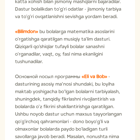
katta xohish bilan jismoniy mashqlarni bajaradilar.
Dastur bolalikdan to'g'ri odatlar - jismoniy tarbiya
va to'g'ri ovqatlanishni sevishga yordam beradi.
«Bilimdon»
bu bolalarga matematika asoslarini
o'rgatishga qaratilgan musiqiy ta'lim dasturi.
Qiziqarli qo'shiqlar tufayli bolalar sanashni
o'rganadilar, vaqt, oy, fasl nima ekanligini
tushunadilar.
Основной посыл программы
«Eli va Bob»
-
dasturining asosiy ma’nosi shundaki, bu loyiha
maktab yoshigacha bo’lgan bolalarni tarbiyalash,
shuningdek, tanqidiy fikrlashni rivojlantirish va
bolalarda o'z fikrini shakllantirishga qaratilgan.
Ushbu noyob dastur uchun maxsus tayyorlangan
qo'g'irchoq qahramonlari - dono boyo'g'li va
olmaxonlar bolalarda paydo bo'ladigan turli
savollarga javob beradi. Masalan, nonushta nima