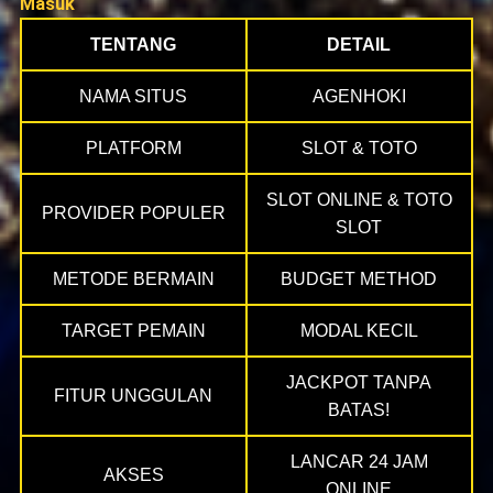
Masuk
TENTANG
DETAIL
NAMA SITUS
AGENHOKI
PLATFORM
SLOT & TOTO
SLOT ONLINE & TOTO
PROVIDER POPULER
SLOT
METODE BERMAIN
BUDGET METHOD
TARGET PEMAIN
MODAL KECIL
JACKPOT TANPA
FITUR UNGGULAN
BATAS!
LANCAR 24 JAM
AKSES
ONLINE