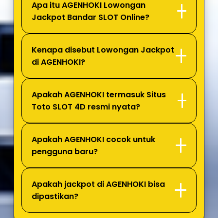
Apa itu AGENHOKI Lowongan
Jackpot Bandar SLOT Online?
Kenapa disebut Lowongan Jackpot
di AGENHOKI?
Apakah AGENHOKI termasuk Situs
Toto SLOT 4D resmi nyata?
Apakah AGENHOKI cocok untuk
pengguna baru?
Apakah jackpot di AGENHOKI bisa
dipastikan?