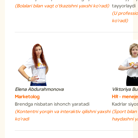
(
Bolalari bilan vaqt o'tkazishni yaxshi ko'radi)
tayyorlaydi
(U professio
ko'radi)
Elena
Abdurahmonova
Viktoriya Bu
Marketolog
HR - meneje
Brendga nisbatan ishonch yaratadi
Kadrlar siyos
(Kontentni yorqin va interaktiv qilishni yaxshi
(Sport bilan
ko'radi
haydashni ya