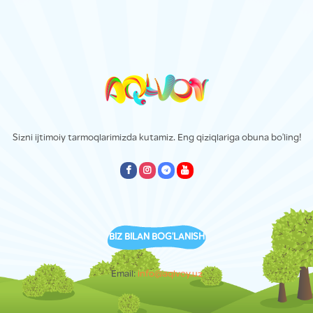
Sizni ijtimoiy tarmoqlarimizda kutamiz. Eng qiziqlariga obuna bo'ling!
empty
empty
empty
empty
BIZ BILAN BOG'LANISH
Email:
info@aqlvoy.uz