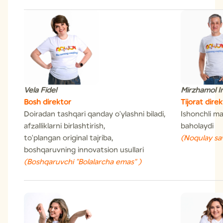
Vela Fidel
Mirzhamol 
Bosh direktor
Tijorat direk
Doiradan tashqari qanday o'ylashni biladi,
Ishonchli ma
afzalliklarni birlashtirish,
baholaydi
to'plangan original tajriba,
(Noqulay sav
boshqaruvning innovatsion usullari
(Boshqaruvchi "Bolalarcha emas" )