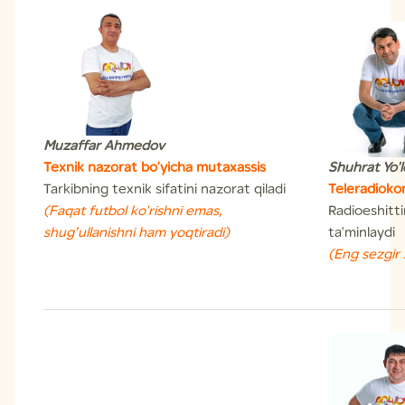
Muzaffar Ahmedov
Texnik nazorat bo'yicha mutaxassis
Shuhrat Yo'
Tarkibning texnik sifatini nazorat qiladi
Teleradiokom
(Faqat futbol ko'rishni emas,
Radioeshitti
shug’ullanishni ham yoqtiradi)
ta'minlaydi
(Eng sezgir