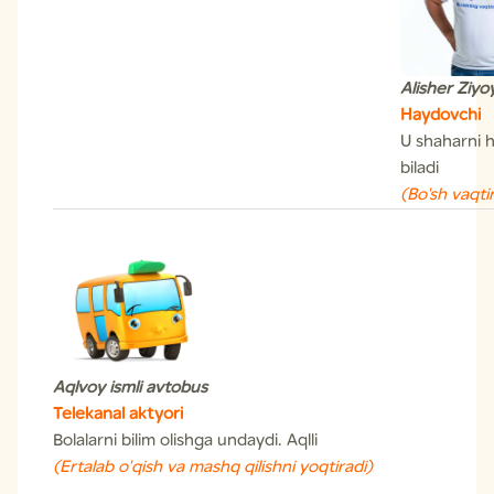
Alisher Ziyo
Haydovchi
U shaharni 
biladi
(Bo'sh vaqti
Aqlvoy ismli avtobus
Telekanal aktyori
Bolalarni bilim olishga undaydi. Aqlli
(Ertalab o'qish va mashq qilishni yoqtiradi)