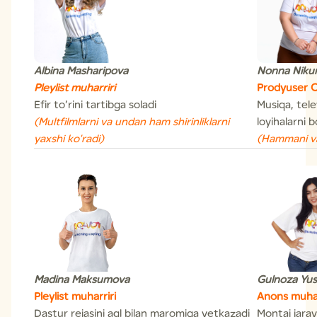
Albina Masharipova
Nonna Niku
Pleylist muharriri
Prodyuser O
Efir to’rini tartibga soladi
Musiqa, tele
(Multfilmlarni va undan ham shirinliklarni
loyihalarni 
yaxshi ko'radi)
(Hammani va 
Madina Maksumova
Gulnoza Yu
Pleylist muharriri
Anons muhar
Dastur rejasini aql bilan maromiga yetkazadi
Montaj jaray