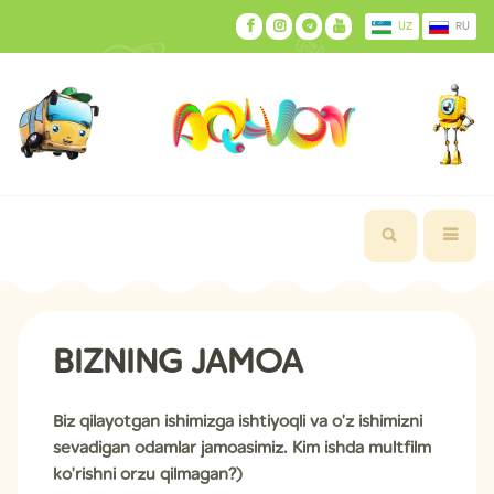
UZ
RU
BIZNING JAMOA
Biz qilayotgan ishimizga ishtiyoqli va o'z ishimizni
sevadigan odamlar jamoasimiz. Kim ishda multfilm
ko'rishni orzu qilmagan?)