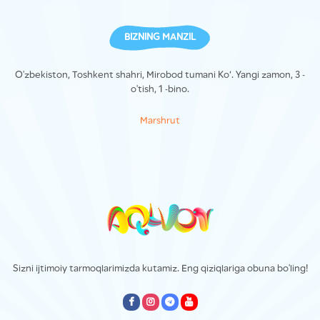
BIZNING MANZIL
O'zbekiston, Toshkent shahri, Mirobod tumani Ko’. Yangi zamon, 3 -
o'tish, 1 -bino.
Marshrut
Sizni ijtimoiy tarmoqlarimizda kutamiz. Eng qiziqlariga obuna bo'ling!
empty
empty
empty
empty