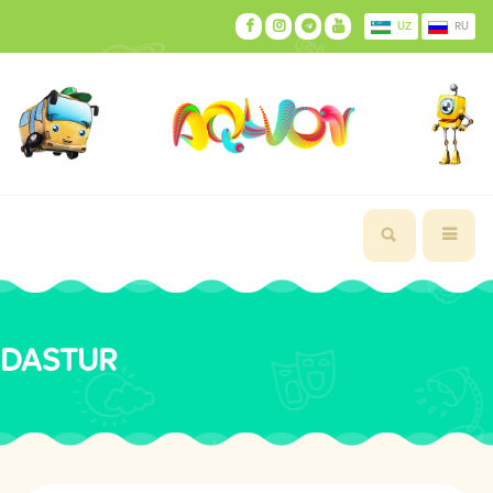
UZ
RU
DASTUR