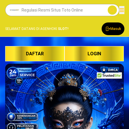
SELAMAT DATANG DI AGENHOKI
SLOT!
Masuk
DAFTAR
LOGIN