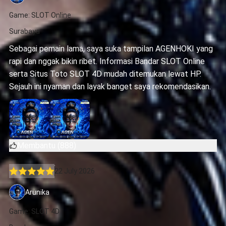
Game: SLOT Online
Surabaya
Sebagai pemain lama, saya suka tampilan AGENHOKI yang
rapi dan nggak bikin ribet. Informasi Bandar SLOT Online
serta Situs Toto SLOT 4D mudah ditemukan lewat HP.
Sejauh ini nyaman dan layak banget saya rekomendasikan.
Membantu (888)
22 July 2026
Arunika
Game: SLOT 4D