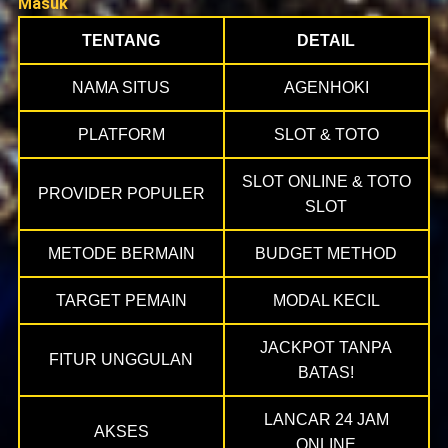
Masuk
TENTANG
DETAIL
NAMA SITUS
AGENHOKI
PLATFORM
SLOT & TOTO
SLOT ONLINE & TOTO
PROVIDER POPULER
SLOT
METODE BERMAIN
BUDGET METHOD
TARGET PEMAIN
MODAL KECIL
JACKPOT TANPA
FITUR UNGGULAN
BATAS!
LANCAR 24 JAM
AKSES
ONLINE