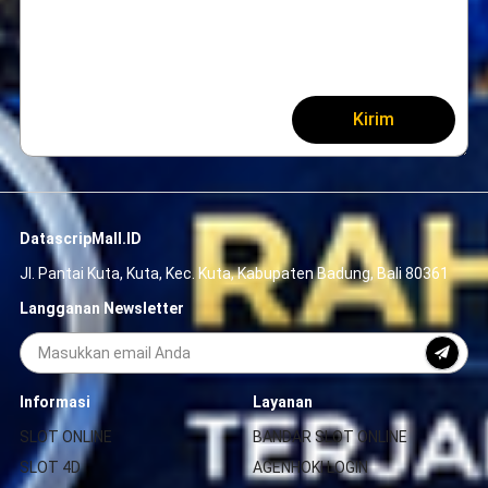
Kirim
DatascripMall.ID
Jl. Pantai Kuta, Kuta, Kec. Kuta, Kabupaten Badung, Bali 80361
Langganan Newsletter
Informasi
Layanan
SLOT ONLINE
BANDAR SLOT ONLINE
SLOT 4D
AGENHOKI LOGIN