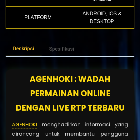
ANDROID, IOS &
PLATFORM
DESKTOP
Deskripsi
Spesifikasi
AGENHOKI : WADAH
PERMAINAN ONLINE
DENGAN LIVE RTP TERBARU
AGENHOKI
menghadirkan informasi yang
dirancang untuk membantu pengguna