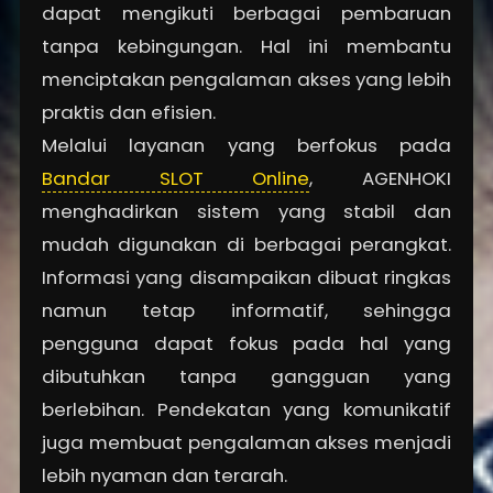
dapat mengikuti berbagai pembaruan
tanpa kebingungan. Hal ini membantu
menciptakan pengalaman akses yang lebih
praktis dan efisien.
Melalui layanan yang berfokus pada
Bandar SLOT Online
, AGENHOKI
menghadirkan sistem yang stabil dan
mudah digunakan di berbagai perangkat.
Informasi yang disampaikan dibuat ringkas
namun tetap informatif, sehingga
pengguna dapat fokus pada hal yang
dibutuhkan tanpa gangguan yang
berlebihan. Pendekatan yang komunikatif
juga membuat pengalaman akses menjadi
lebih nyaman dan terarah.