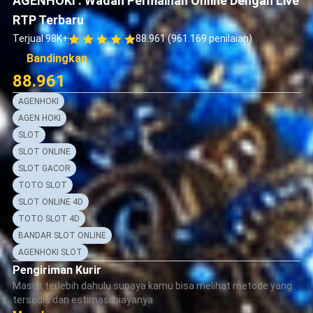
AGENHOKI : Wadah Permainan Online Dengan Live
RTP Terbaru
Terjual 98K+
88.961 (961.169 penilaian)
Bandingkan
88.961
AGENHOKI
AGEN HOKI
SLOT
SLOT ONLINE
SLOT GACOR
TOTO SLOT
SLOT ONLINE 4D
TOTO SLOT 4D
BANDAR SLOT ONLINE
AGENHOKI SLOT
Pengiriman Kurir
Masuk terlebih dahulu supaya kamu bisa melihat metode yang
tersedia dan estimasi biayanya