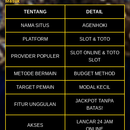
Masuk
TENTANG
DETAIL
NAMA SITUS
AGENHOKI
PLATFORM
SLOT & TOTO
SLOT ONLINE & TOTO
PROVIDER POPULER
SLOT
METODE BERMAIN
BUDGET METHOD
TARGET PEMAIN
MODAL KECIL
JACKPOT TANPA
FITUR UNGGULAN
BATAS!
LANCAR 24 JAM
AKSES
ONLINE