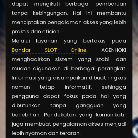
dapat mengikuti berbagai pembaruan
tanpa kebingungan. Hal ini membantu
menciptakan pengalaman akses yang lebih
praktis dan efisien.
Melalui layanan yang berfokus pada
Bandar SLOT Online
, AGENHOKI
menghadirkan sistem yang stabil dan
mudah digunakan di berbagai perangkat.
Informasi yang disampaikan dibuat ringkas
namun tetap informatif, sehingga
pengguna dapat fokus pada hal yang
dibutuhkan tanpa gangguan yang
berlebihan. Pendekatan yang komunikatif
juga membuat pengalaman akses menjadi
lebih nyaman dan terarah.