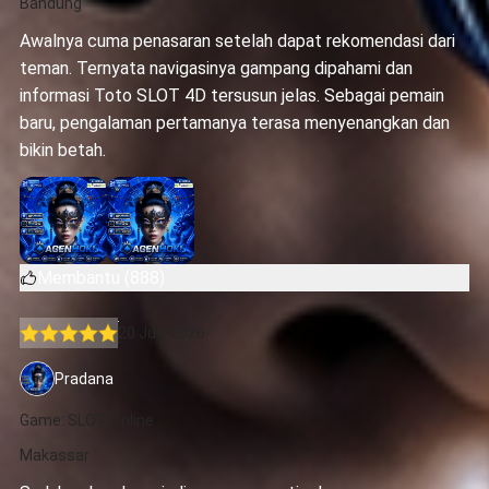
Bandung
Awalnya cuma penasaran setelah dapat rekomendasi dari
teman. Ternyata navigasinya gampang dipahami dan
informasi Toto SLOT 4D tersusun jelas. Sebagai pemain
baru, pengalaman pertamanya terasa menyenangkan dan
bikin betah.
Membantu (888)
20 July 2026
Pradana
Game: SLOT Online
Makassar