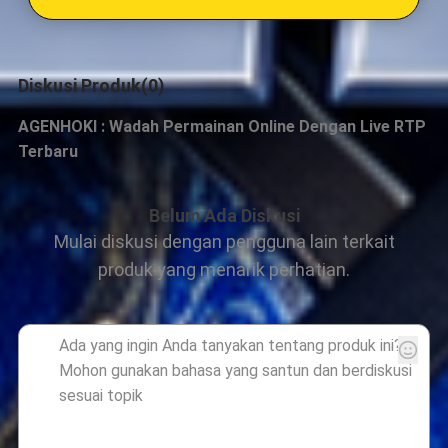
Diskusi Produk(0)
AGENHOKI : Wadah Permainan Online Dengan Live RTP
Terbaru
Belum Ada Diskusi
Mulai diskusi dengan pengguna lain terkait
produk yang menarik perhatian.