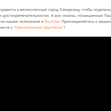
правится в великолепный город Самарканд, чтобы поделить
и достопримечательностях. А все сезоны, посвященные Таш
е на нашем телеканале и
YouTube
. Присоединяйтесь к захва
месте с
"Приключением Шум-Болы"
!