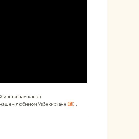
й инстаграм канал.

о нашем любимом Узбекистане

.