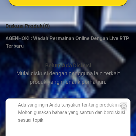
Diskusi Produk(0)
AGENHOKI : Wadah Permainan Online Dengan Live RTP
Terbaru
Belum Ada Diskusi
Mulai diskusi dengan pengguna lain terkait
produk yang menarik perhatian.