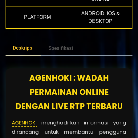
ANDROID, IOS &
PLATFORM
DESKTOP
Deskripsi
Spesifikasi
AGENHOKI : WADAH
PERMAINAN ONLINE
DENGAN LIVE RTP TERBARU
AGENHOKI
menghadirkan informasi yang
dirancang untuk membantu pengguna