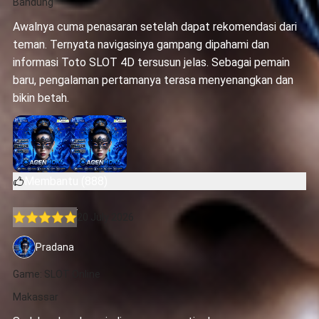
Bandung
Awalnya cuma penasaran setelah dapat rekomendasi dari
teman. Ternyata navigasinya gampang dipahami dan
informasi Toto SLOT 4D tersusun jelas. Sebagai pemain
baru, pengalaman pertamanya terasa menyenangkan dan
bikin betah.
Membantu (888)
20 July 2026
Pradana
Game: SLOT Online
Makassar