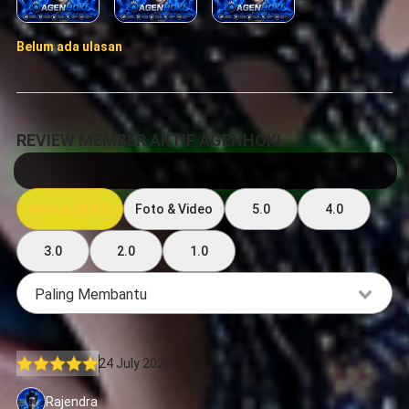
Belum ada ulasan
REVIEW MEMBER AKTIF AGENHOKI
Semua (999+)
Foto & Video
5.0
4.0
3.0
2.0
1.0
Paling Membantu
24 July 2026
Rajendra