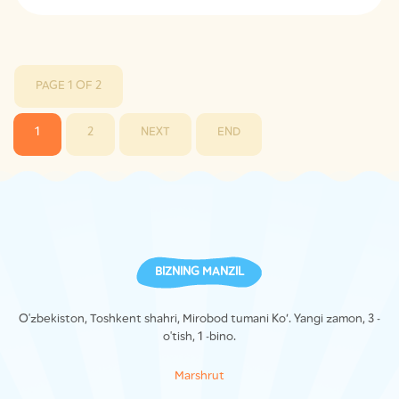
PAGE 1 OF 2
1
2
NEXT
END
BIZNING MANZIL
O'zbekiston, Toshkent shahri, Mirobod tumani Ko’. Yangi zamon, 3 -
o'tish, 1 -bino.
Marshrut