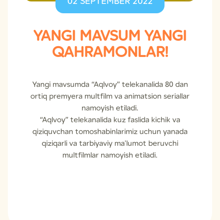
02 SEPTEMBER 2022
YANGI MAVSUM YANGI
QAHRAMONLAR!
Yangi mavsumda “Aqlvoy” telekanalida 80 dan
ortiq premyera multfilm va animatsion seriallar
namoyish etiladi.
“Aqlvoy” telekanalida kuz faslida kichik va
qiziquvchan tomoshabinlarimiz uchun yanada
qiziqarli va tarbiyaviy ma'lumot beruvchi
multfilmlar namoyish etiladi.