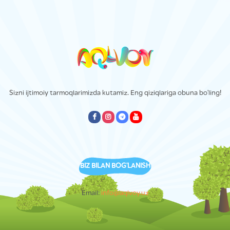
Sizni ijtimoiy tarmoqlarimizda kutamiz. Eng qiziqlariga obuna bo'ling!
empty
empty
empty
empty
BIZ BILAN BOG'LANISH
Email:
info@aqlvoy.uz