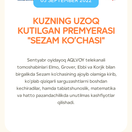
05 SEPTEMBER 2022
KUZNING UZOQ
KUTILGAN PREMYERASI
"SEZAM KO’CHASI"
Sentyabr oyidayoq AQLVOY telekanali
tomoshabinlari Elmo, Grover, Ebbi va Korjik bilan
birgalikda Sezam ko'chasining ajoyib olamiga kirib,
ko'plab qiziqarli sarguzashtlarni boshdan
kechiradilar, hamda tabiatshunoslik, matematika
va hatto pazandachilikda unutilmas kashfiyotlar
qilishadi.