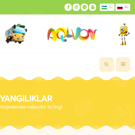
UZ
RU
YANGILIKLAR
Voqealardan xabardor bo'ling!