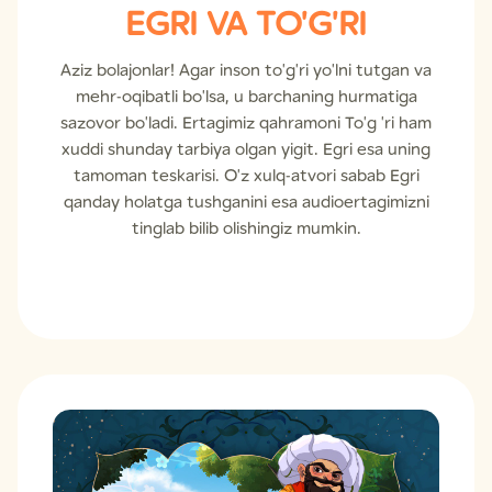
EGRI VA TO'G'RI
Aziz bolajonlar! Agar inson to'g'ri yo'lni tutgan va
mehr-oqibatli bo'lsa, u barchaning hurmatiga
sazovor bo'ladi. Ertagimiz qahramoni To'g 'ri ham
xuddi shunday tarbiya olgan yigit. Egri esa uning
tamoman teskarisi. O'z xulq-atvori sabab Egri
qanday holatga tushganini esa audioertagimizni
tinglab bilib olishingiz mumkin.