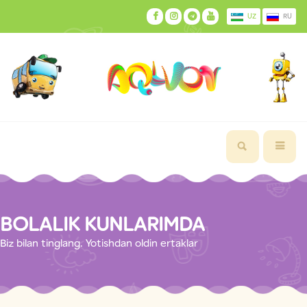
UZ
RU
BOLALIK KUNLARIMDA
Biz bilan tinglang. Yotishdan oldin ertaklar