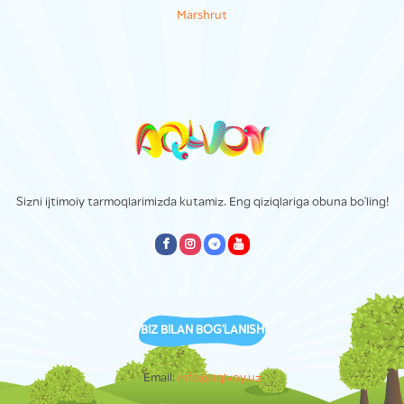
Marshrut
Sizni ijtimoiy tarmoqlarimizda kutamiz. Eng qiziqlariga obuna bo'ling!
empty
empty
empty
empty
BIZ BILAN BOG'LANISH
Email:
info@aqlvoy.uz