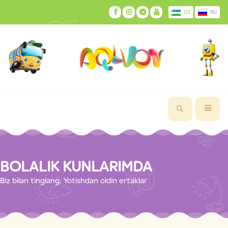
UZ
RU
BOLALIK KUNLARIMDA
Biz bilan tinglang. Yotishdan oldin ertaklar