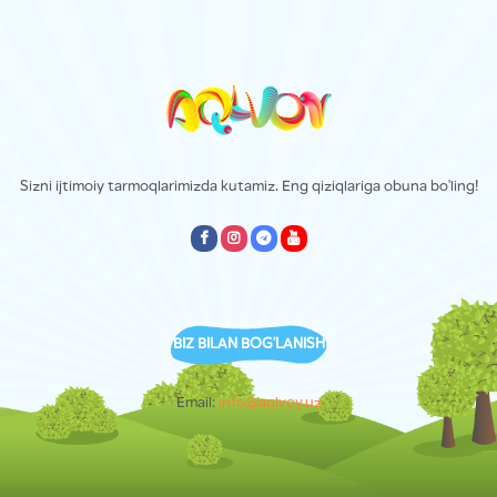
Sizni ijtimoiy tarmoqlarimizda kutamiz. Eng qiziqlariga obuna bo'ling!
empty
empty
empty
empty
BIZ BILAN BOG'LANISH
Email:
info@aqlvoy.uz