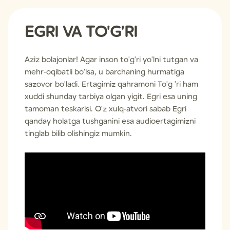
EGRI VA TO'G'RI
Aziz bolajonlar! Agar inson to'g'ri yo'lni tutgan va
mehr-oqibatli bo'lsa, u barchaning hurmatiga
sazovor bo'ladi. Ertagimiz qahramoni To'g 'ri ham
xuddi shunday tarbiya olgan yigit. Egri esa uning
tamoman teskarisi. O'z xulq-atvori sabab Egri
qanday holatga tushganini esa audioertagimizni
tinglab bilib olishingiz mumkin.