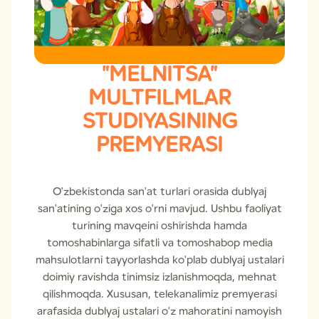
"MELNITSA"
MULTFILMLAR
STUDIYASINING
PREMYERASI
O'zbekistonda san'at turlari orasida dublyaj
san'atining o'ziga xos o'rni mavjud. Ushbu faoliyat
turining mavqeini oshirishda hamda
tomoshabinlarga sifatli va tomoshabop media
mahsulotlarni tayyorlashda ko'plab dublyaj ustalari
doimiy ravishda tinimsiz izlanishmoqda, mehnat
qilishmoqda. Xususan, telekanalimiz premyerasi
arafasida dublyaj ustalari o'z mahoratini namoyish