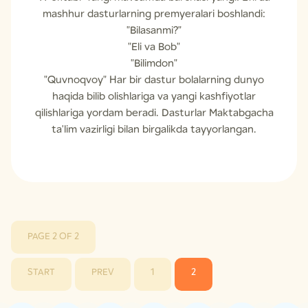
mashhur dasturlarning premyeralari boshlandi:
"Bilasanmi?"
"Eli va Bob"
"Bilimdon"
"Quvnoqvoy" Har bir dastur bolalarning dunyo
haqida bilib olishlariga va yangi kashfiyotlar
qilishlariga yordam beradi. Dasturlar Maktabgacha
ta'lim vazirligi bilan birgalikda tayyorlangan.
PAGE 2 OF 2
START
PREV
1
2