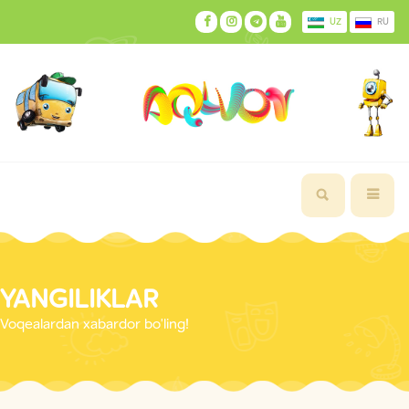
UZ
RU
YANGILIKLAR
Voqealardan xabardor bo'ling!