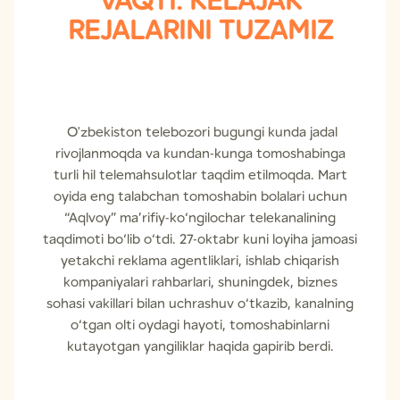
VAQTI. KELAJAK
REJALARINI TUZAMIZ
O'zbekiston telebozori bugungi kunda jadal
rivojlanmoqda va kundan-kunga tomoshabinga
turli hil telemahsulotlar taqdim etilmoqda. Mart
oyida eng talabchan tomoshabin bolalari uchun
“Aqlvoy” ma’rifiy-ko‘ngilochar telekanalining
taqdimoti bo‘lib o‘tdi. 27-oktabr kuni loyiha jamoasi
yetakchi reklama agentliklari, ishlab chiqarish
kompaniyalari rahbarlari, shuningdek, biznes
sohasi vakillari bilan uchrashuv o‘tkazib, kanalning
o‘tgan olti oydagi hayoti, tomoshabinlarni
kutayotgan yangiliklar haqida gapirib berdi.