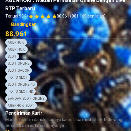
AGENHOKI : Wadah Permainan Online Dengan Live
RTP Terbaru
Terjual 98K+
88.961 (961.169 penilaian)
Bandingkan
88.961
AGENHOKI
AGEN HOKI
SLOT
SLOT ONLINE
SLOT GACOR
TOTO SLOT
SLOT ONLINE 4D
TOTO SLOT 4D
BANDAR SLOT ONLINE
AGENHOKI SLOT
Pengiriman Kurir
Masuk terlebih dahulu supaya kamu bisa melihat metode yang
tersedia dan estimasi biayanya