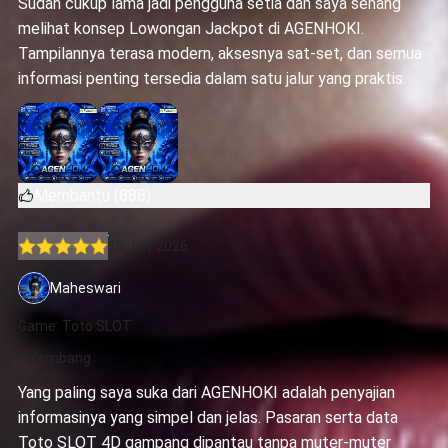
Sudah cukup lama jadi pengguna setia dan saya senang
melihat konsep Lowongan Jackpot di AGENHOKI.
Tampilannya terasa modern, aksesnya sat-set, dan semua
informasi penting tersedia dalam satu jalur yang praktis.
Membantu (888)
18 July 2026
Maheswari
Game: Toto SLOT
Palembang
Yang paling saya suka dari AGENHOKI adalah penyajian
informasinya yang simpel dan jelas. Pasaran serta data
Toto SLOT 4D gampang dipantau tanpa muter-muter