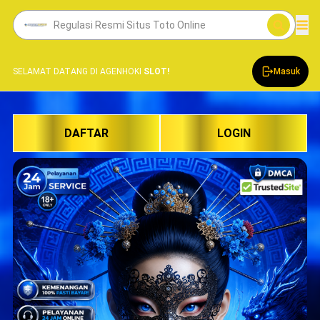
SELAMAT DATANG DI AGENHOKI
SLOT!
Masuk
DAFTAR
LOGIN