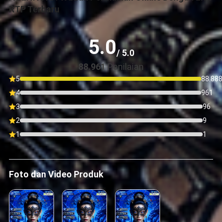
RTP Terbaru
5.0
/ 5.0
88.961
Penilaian
5
88.88
4
961
3
96
2
9
1
1
Foto dan Video Produk