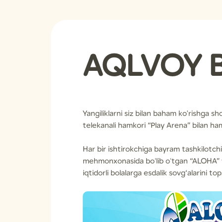
AQLVOY B
Yangiliklarni siz bilan baham ko'rishga sh
telekanali hamkori “Play Arena” bilan ha
Har bir ishtirokchiga bayram tashkilotchi
mehmonxonasida boʻlib oʻtgan “ALOHA” yill
iqtidorli bolalarga esdalik sovg‘alarini top