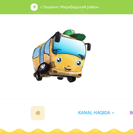
г.Ташкент, Мирабадский район
KANAL HAQIDA
B