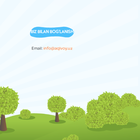
BIZ BILAN BOG'LANISH
Email:
info@aqlvoy.uz