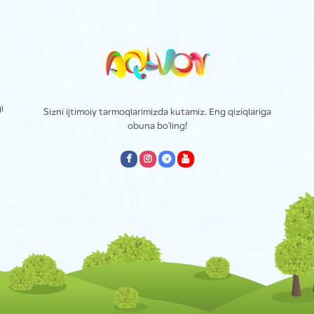
i
Sizni ijtimoiy tarmoqlarimizda kutamiz. Eng qiziqlariga
obuna bo'ling!
empty
empty
empty
empty