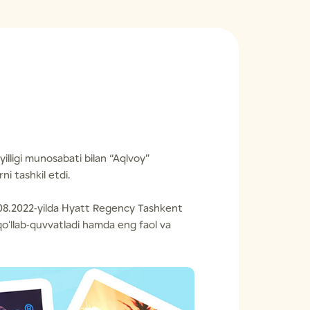
yilligi munosabati bilan “Aqlvoy”
ni tashkil etdi.
25.08.2022-yilda Hyatt Regency Tashkent
 qoʻllab-quvvatladi hamda eng faol va