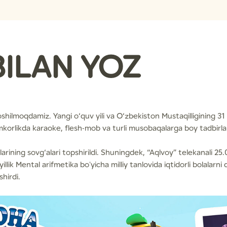
ILAN YOZ
oshilmoqdamiz. Yangi o‘quv yili va O‘zbekiston Mustaqilligining 31 
mkorlikda karaoke, flesh-mob va turli musobaqalarga boy tadbirlar
larining sovg‘alari topshirildi. Shuningdek, “Aqlvoy” telekanali 
ik Mental arifmetika boʻyicha milliy tanlovida iqtidorli bolalarni
shirdi.